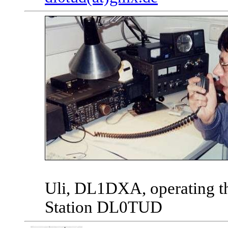
Uli, DL1DXA, operating th
Station DL0TUD