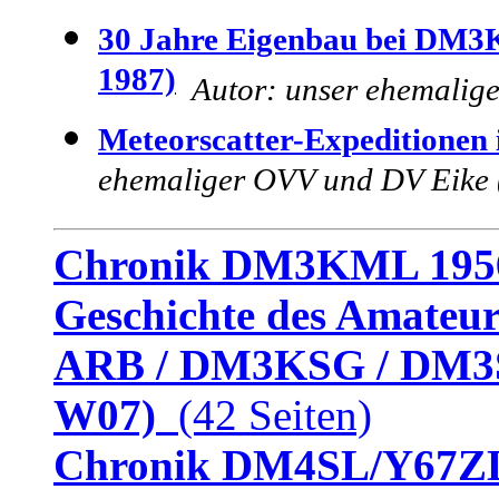
30 Jahre Eigenbau bei D
1987)
Autor: unser ehemali
Meteorscatter-Expeditionen 
ehemaliger OVV und DV Eik
Chronik DM3KML 195
Geschichte des Amateur
ARB / DM3KSG / DM3
W07)
(42 Seiten)
Chronik DM4SL/Y67ZL