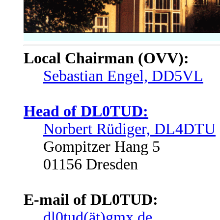
Local Chairman (OVV):
Sebastian Engel, DD5VL
Head of DL0TUD:
Norbert Rüdiger, DL4DTU
Gompitzer Hang 5
01156 Dresden
E-mail of DL0TUD:
dl0tud(ät)gmx.de